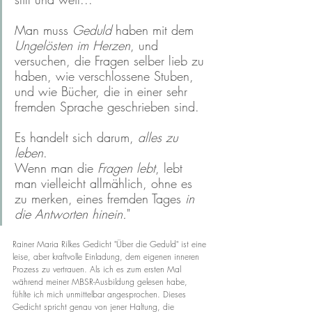
Man muss 
Geduld
 haben mit dem 
Ungelösten im Herzen
, und 
versuchen, die Fragen selber lieb zu 
haben, wie verschlossene Stuben, 
und wie Bücher, die in einer sehr 
fremden Sprache geschrieben sind. 
Es handelt sich darum, 
alles zu 
leben
.
Wenn man die 
Fragen lebt
, lebt 
man vielleicht allmählich, ohne es 
zu merken, eines fremden Tages 
in 
die Antworten hinein.
"
Rainer Maria Rilkes Gedicht "Über die Geduld" ist eine 
leise, aber kraftvolle Einladung, dem eigenen inneren 
Prozess zu vertrauen. Als ich es zum ersten Mal 
während meiner MBSR-Ausbildung gelesen habe, 
fühlte ich mich unmittelbar angesprochen. Dieses 
Gedicht spricht genau von jener Haltung, die 