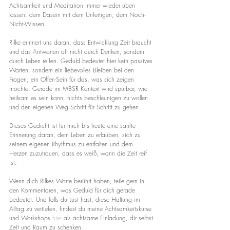
Achtsamkeit und Meditation immer wieder üben 
lassen, dem Dasein mit dem Unfertigen, dem Noch-
Nicht-Wissen.
Rilke erinnert uns daran, dass Entwicklung Zeit braucht 
und das Antworten oft nicht durch Denken, sondern 
durch Leben reifen. Geduld bedeutet hier kein passives 
Warten, sondern ein liebevolles Bleiben bei den 
Fragen, ein Offen-Sein für das, was sich zeigen 
möchte. Gerade im MBSR Kontext wird spürbar, wie 
heilsam es sein kann, nichts beschleunigen zu wollen 
und den eigenen Weg Schritt für Schritt zu gehen.
Dieses Gedicht ist für mich bis heute eine sanfte 
Erinnerung daran, dem Leben zu erlauben, sich zu 
seinem eigenen Rhythmus zu entfalten und dem 
Herzen zuzutrauen, dass es weiß, wann die Zeit reif 
ist.
Wenn dich Rilkes Worte berührt haben, teile gern in 
den Kommentaren, was Geduld für dich gerade 
bedeutet. Und falls du Lust hast, diese Haltung im 
Alltag zu vertiefen, findest du meine Achtsamkeitskurse 
und Workshops 
hier
 als achtsame Einladung, dir selbst 
Zeit und Raum zu schenken.