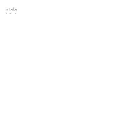
In Liebe 
Raffaela
Events, Kurse und mehr
Aktuelle Beiträge
Alle ansehen